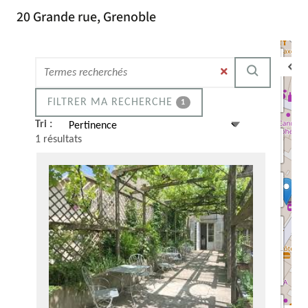
20 Grande rue, Grenoble
Rechercher
dans cette
zone
FILTRER MA RECHERCHE
1
Tri :
1
résultats
Bascu
MUSÉE
le
STENDH
Resta
-
mode
APPART
le
GAGNO
+
plein
nivea
Bibliothèque
-
écran
20
de
Grande