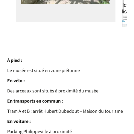
Rue
Affiche
zoom
38000
la liste
Grenob
Leaflet
| ©
OpenStreetMap
initial
contributors
À pied :
Le musée est situé en zone piétonne
En vélo :
Des arceaux sont situés à proximité du musée
En transports en commun :
Tram A et B : arrêt Hubert Dubedout – Maison du tourisme
En voiture :
Parking Philippeville à proximité