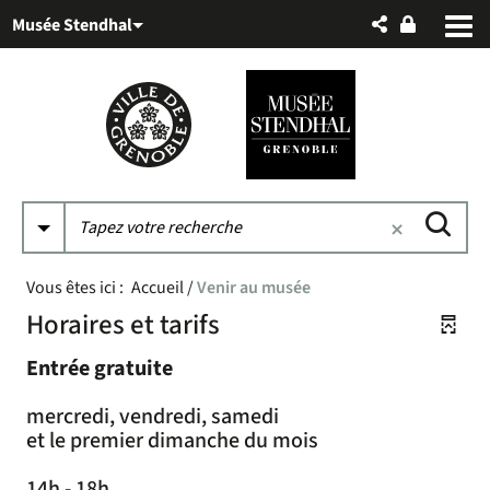
Aller
Aller
Aller
Musée Stendhal
au
au
à
menu
contenu
la
recherche
Vous êtes ici :
Accueil
/
Venir au musée
Horaires et tarifs
Entrée gratuite
mercredi, vendredi, samedi
et le premier dimanche du mois
14h - 18h