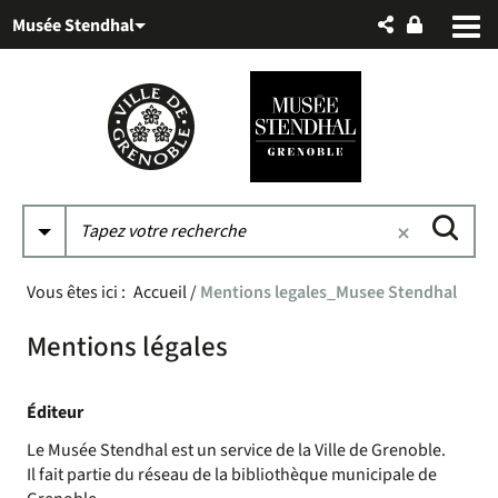
Aller
Aller
Aller
Musée Stendhal
au
au
à
menu
contenu
la
recherche
Vous êtes ici :
Accueil
/
Mentions legales_Musee Stendhal
Mentions légales
Éditeur
Le Musée Stendhal est un service de la Ville de Grenoble.
Il fait partie du réseau de la bibliothèque municipale de