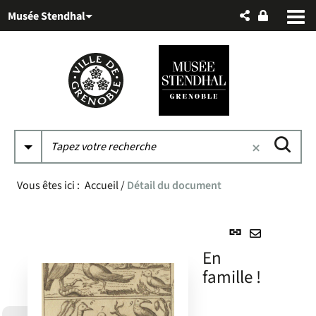
Aller
Aller
Aller
Musée Stendhal
au
au
à
menu
contenu
la
recherche
Vous êtes ici :
Accueil
/
Détail du document
Lien
permanent
Envoyer
En
(Nouvelle
par
famille !
fenêtre)
mail