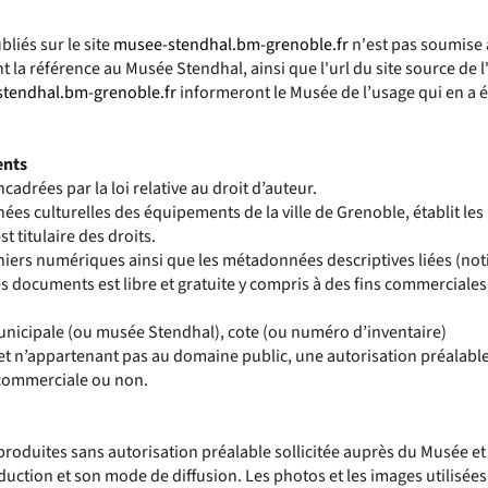
bliés sur le site
musee-stendhal.bm-grenoble.fr
n'est pas soumise à
a référence au Musée Stendhal, ainsi que l'url du site source de l'
tendhal.bm-grenoble.fr
informeront le Musée de l’usage qui en a ét
ents
adrées par la loi relative au droit d’auteur.
ées culturelles des équipements de la ville de Grenoble, établit les
t titulaire des droits.
hiers numériques ainsi que les métadonnées descriptives liées (not
des documents est libre et gratuite y compris à des fins commercial
unicipale (ou musée Stendhal), cote (ou numéro d’inventaire)
et n’appartenant pas au domaine public, une autorisation préalable 
 commerciale ou non.
eproduites sans autorisation préalable sollicitée auprès du Musée 
uction et son mode de diffusion. Les photos et les images utilisée