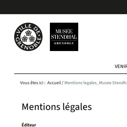
Aller
Aller
Aller
au
au
à
menu
contenu
la
recherche
VENI
Vous êtes ici :
Accueil
/
Mentions legales_Musee Stendh
Mentions légales
Éditeur