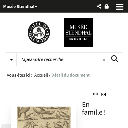
Aller
Aller
Aller
Musée Stendhal
au
au
à
menu
contenu
la
recherche
Vous êtes ici :
Accueil
/
Détail du document
Lien
permanent
Envoyer
En
(Nouvelle
par
famille !
fenêtre)
mail