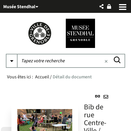
Aller
Aller
Aller
Musée Stendhal
au
au
à
menu
contenu
la
recherche
Vous êtes ici :
Accueil
/
Détail du document
Lien
permanent
Envoyer
Bib de
(Nouvelle
par
rue
fenêtre)
mail
Centre-
Ville /